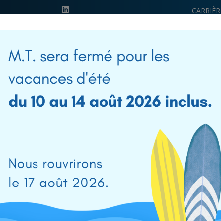
CARRIÈR
ET
ÉDUCAT
39 0541 956034
PRODUITS
SOLUTIONS
RÉSEAU
NOUVELLES ET
COMMERCIAL
ÉVÉNEMENTS