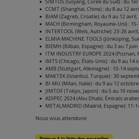
SIMTOS (Goyang, Corée du Sud) : du 1er 
CCMT (Shanghai, Chine) : du 8 au 12 avril
BIAM (Zagreb, Croatie): du 9 au 12 avril, 
MACH (Birmingham, Royaume-Uni) : 15-19 
INTERTOOL (Wels, Autriche): 23-26 avril,
ELMIA MACHINE TOOLS (Jönköping, Suède)
BIEMH (Bilbao, Espagne) : du 3 au 7 juin
ITM INDUSTRY EUROPE 2024 (Poznan, Pol
IMTS (Chicago, États-Unis) : du 9 au 14
AMB (Stuttgart, Allemagne) : 10-14 sept
MAKTEK (Istanbul, Turquie) : 30 septemb
BI-MU (Milan, Italie) : du 9 au 12 octobre
JIMTOF (Tokyo, Japon) : du 5 au 10 nove
ADIPEC 2024 (Abu Dhabi, Émirats arabes
METALMADRID (Madrid, Espagne): 11-1
Nous vous attendons!