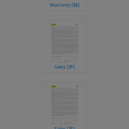
Warranty [独]
Sales [伊]
Sales [英]