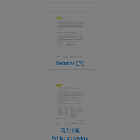
Returns [英]
個人情報
Whistleblowing