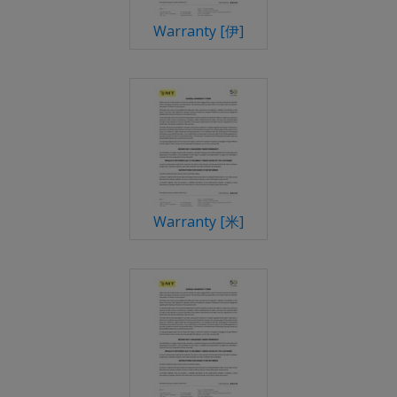
Warranty [伊]
Warranty [米]