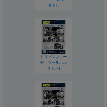
ダ [IT]
ドリブンブロー
チ・ツールホル
ダ [EN]