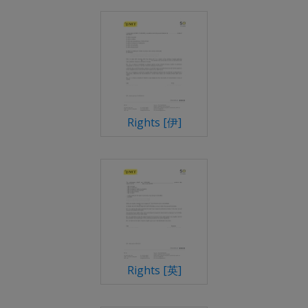
Rights [伊]
Rights [英]