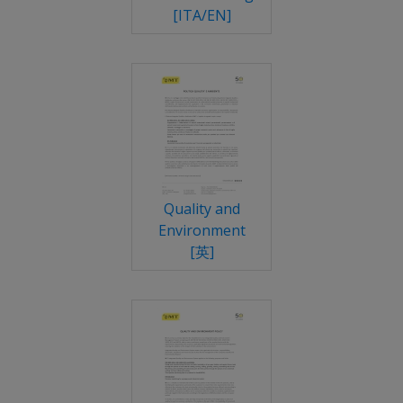
[ITA/EN]
Quality and
Environment
[英]