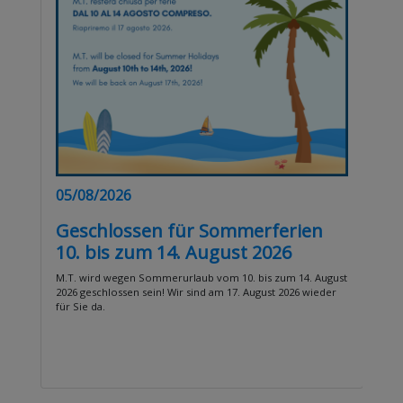
05/08/2026
05
Geschlossen für Sommerferien
T
10. bis zum 14. August 2026
b
m
M.T. wird wegen Sommerurlaub vom 10. bis zum 14. August
2026 geschlossen sein! Wir sind am 17. August 2026 wieder
MT 
für Sie da.
on 
dis
att
is
pr
lent
sol
e,