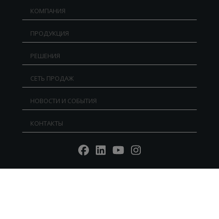
КОМПАНИЯ
ПРОДУКЦИЯ
РЕШЕНИЯ
СЕТЬ ПРОДАЖ
НОВОСТИ И СОБЫТИЯ
КОНТАКТЫ
Reg. Imp. - P.IVA IT02030680405 - Cap.Soc. € 5.000.000
l.v. R.E.A. RN 235354 - C.F. IT 91156140401 - PEC:
mtmarchetti@legalmail.it
P.IVA IT02030680405. Web design by DGA Vision -
Privacy
policy
-
Cookie Policy
-
Whistleblowing
Società unipers. sottoposta a direzione e coordinamento
di MTH S.r.l. Copyright © 2022 MT Srl - Tutti i diritti riservati.