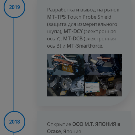
2019
Разработка и вывод на рынок
MT-TPS
Touch Probe Shield
(защита для измерительного
щупа),
MT-DCY
(электронная
ось Y),
MT-DCB
(электронная
ось B) и
MT-SmartForce
.
2018
Открытие
ООО М.Т. ЯПОНИЯ в
Осаке
, Япония