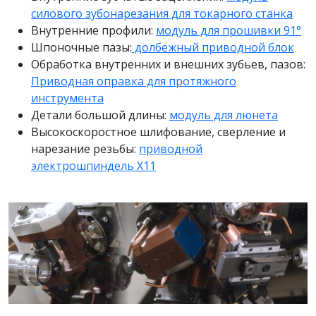
силового зубонарезания для токарного станка
Внутренние профили:
модуль для прошивки 91°
Шпоночные пазы:
долбежный приводной блок
Обработка внутренних и внешних зубьев, пазов:
Приводная оправка для протяжного
инструмента
Детали большой длины:
модуль для люнета
Высокоскоростное шлифование, сверление и
нарезание резьбы:
приводной
электрошпиндель X11