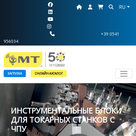
RU
+39 0541
956034
Toggl
ЗАГРУЗКА
ОНЛАЙН-КАТАЛОГ
ИНСТРУМЕНТАЛЬНЫE БЛОКИ
ДЛЯ ТОКАРНЫХ СТАНКОВ С
ЧПУ